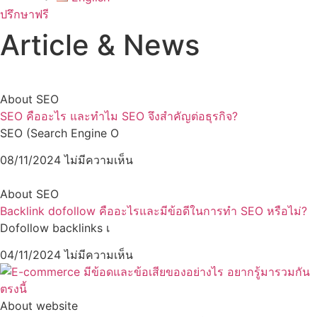
ปรึกษาฟรี
Article & News
About SEO
SEO คืออะไร และทำไม SEO จึงสำคัญต่อธุรกิจ?
SEO (Search Engine O
08/11/2024
ไม่มีความเห็น
About SEO
Backlink dofollow คืออะไรและมีข้อดีในการทำ SEO หรือไม่?
Dofollow backlinks เ
04/11/2024
ไม่มีความเห็น
About website