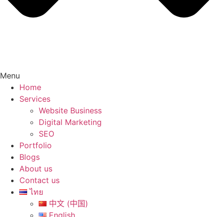
Menu
Home
Services
Website Business
Digital Marketing
SEO
Portfolio
Blogs
About us
Contact us
ไทย
中文 (中国)
English