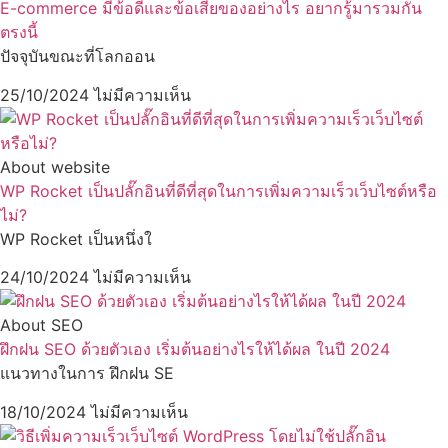
E-commerce มีข้อดีและข้อเสียของอย่างไร อยากรู้มารวมกัน
ตรงนี้
ปัจจุบันขณะที่โลกออน
25/10/2024
ไม่มีความเห็น
About website
WP Rocket เป็นปลั๊กอินที่ดีที่สุดในการเพิ่มความเร็วเว็บไซต์หรือ
ไม่?
WP Rocket เป็นหนึ่งใ
24/10/2024
ไม่มีความเห็น
About SEO
ฝึกฝน SEO ด้วยตัวเอง เริ่มต้นอย่างไรให้ได้ผล ในปี 2024
แนวทางในการ ฝึกฝน SE
18/10/2024
ไม่มีความเห็น