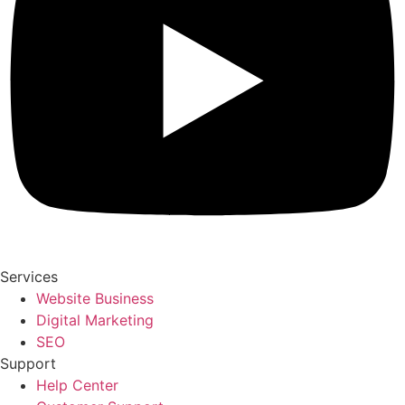
Services
Website Business
Digital Marketing
SEO
Support
Help Center