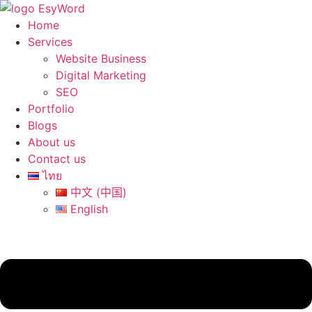
Skip
to
Home
content
Services
Website Business
Digital Marketing
SEO
Portfolio
Blogs
About us
Contact us
ไทย
中文 (中国)
English