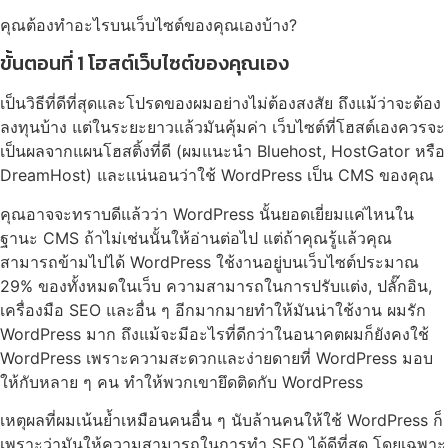
คุณต้องทำอะไรบนเว็บไซต์ของคุณเองบ้าง?
ขั้นตอนที่ 1 โฮสต์เว็บไซต์ของคุณเอง
เป็นวิธีที่ดีที่สุดและโปรดของผมอย่างไม่ต้องสงสัย ถึงแม้ว่าจะต้อง
ลงทุนบ้าง แต่ในระยะยาวแล้วมันคุ้มค่า เว็บไซต์ที่โฮสต์เองควรจะ
เป็นผลจากแผนโฮสติ้งที่ดี (ผมแนะนำ Bluehost, HostGator หรือ
DreamHost) และแน่นอนว่าใช้ WordPress เป็น CMS ของคุณ
คุณอาจจะทราบดีแล้วว่า WordPress นั้นยอดเยี่ยมแค่ไหนใน
ฐานะ CMS ถ้าไม่เช่นนั้นให้อ่านต่อไป แต่ถ้าคุณรู้แล้วคุณ
สามารถข้ามไปได้ WordPress ใช้งานอยู่บนเว็บไซต์ประมาณ
29% ของทั้งหมดในเว็บ ความสามารถในการปรับแต่ง, ปลั๊กอิน,
เครื่องมือ SEO และอื่น ๆ อีกมากมายทำให้มันน่าใช้งาน ผมรัก
WordPress มาก ถึงแม้จะมีอะไรที่ดีกว่าในอนาคตผมก็ยังคงใช้
WordPress เพราะความสะดวกและง่ายดายที่ WordPress มอบ
ให้กับหลาย ๆ คน ทำให้พวกเขายึดติดกับ WordPress
เหตุผลที่ผมเน้นย้ำเหมือนคนอื่น ๆ นับล้านคนให้ใช้ WordPress ก็
เพราะว่ามันให้ความสามารถในการทำ SEO ได้ดีที่สุด โดยเฉพาะ